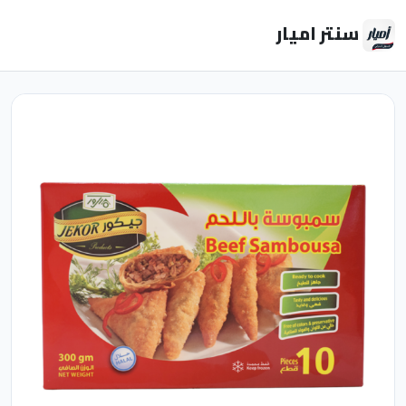
سنتر اميار