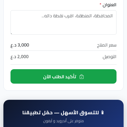
العنوان
*
سعر المنتج
3,000 د.ع
التوصيل
2,000 د.ع
تأكيد الطلب الآن
📱 للتسوق الأسهل — حمّل تطبيقنا
متوفر على أندرويد و آيفون