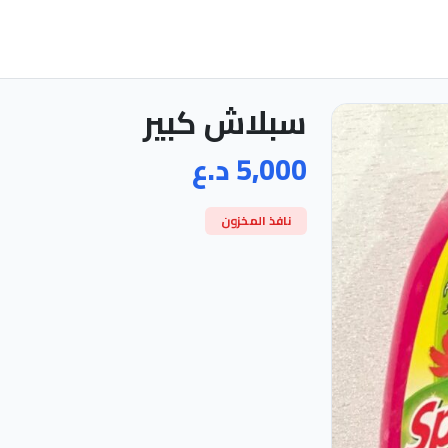
سبلاش كبير
5,000 د.ع
نافذ المخزون