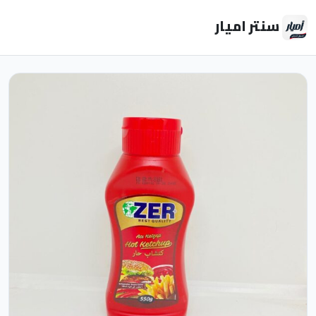
سنتر اميار