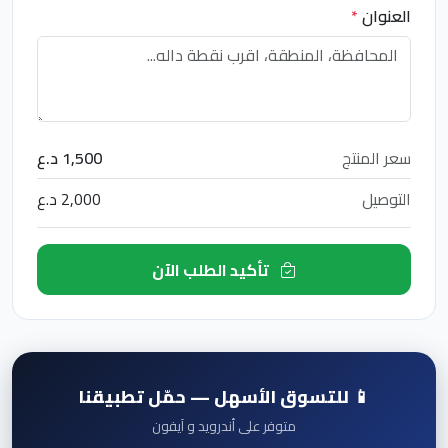
العنوان
*
سعر المنتج
1,500 د.ع
التوصيل
2,000 د.ع
تأكيد الطلب الآن
📱 للتسوق الأسهل — حمّل تطبيقنا
متوفر على أندرويد و آيفون