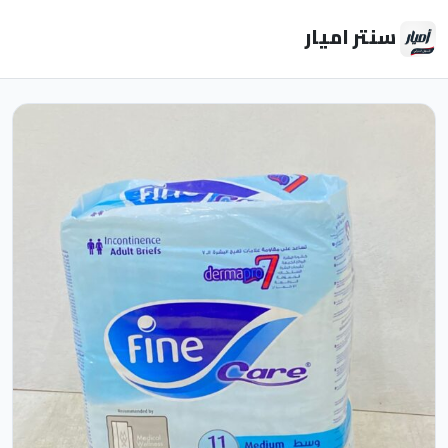
سنتر اميار