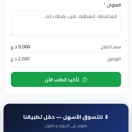
العنوان
*
سعر المنتج
9,000 د.ع
التوصيل
2,000 د.ع
تأكيد الطلب الآن
📱 للتسوق الأسهل — حمّل تطبيقنا
متوفر على أندرويد و آيفون