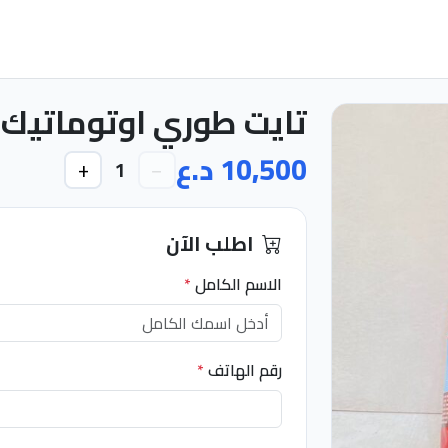
تايت طوري اوتوماتيك٣كغم
10,500 د.ع
+
−
1
اطلب الآن
الاسم الكامل
*
رقم الهاتف
*