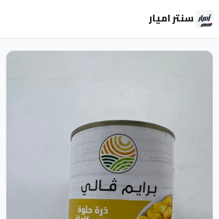
سنتر اميار