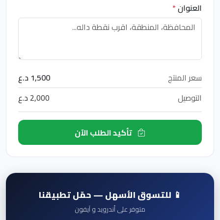
العنوان
*
سعر المنتج
1,500 د.ع
التوصيل
2,000 د.ع
تأكيد الطلب الآن
📱 للتسوق الأسهل — حمّل تطبيقنا
متوفر على أندرويد و آيفون