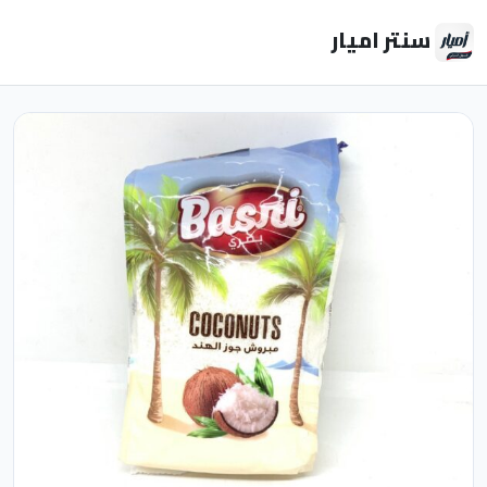
سنتر اميار