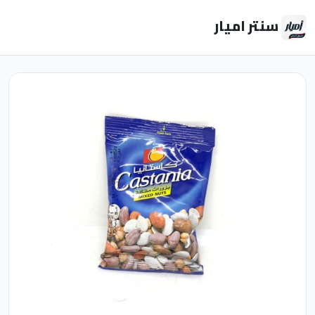
سنتر اميار