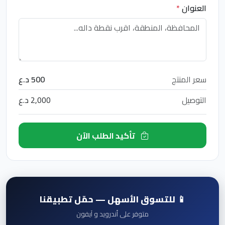
العنوان
*
سعر المنتج
500 د.ع
التوصيل
2,000 د.ع
تأكيد الطلب الآن
📱 للتسوق الأسهل — حمّل تطبيقنا
متوفر على أندرويد و آيفون