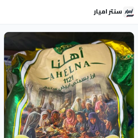
سنتر اميار