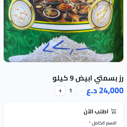
رز بسمتي ابيض 9 كيلو
24,000 د.ع
+
−
1
اطلب الآن
الاسم الكامل
*