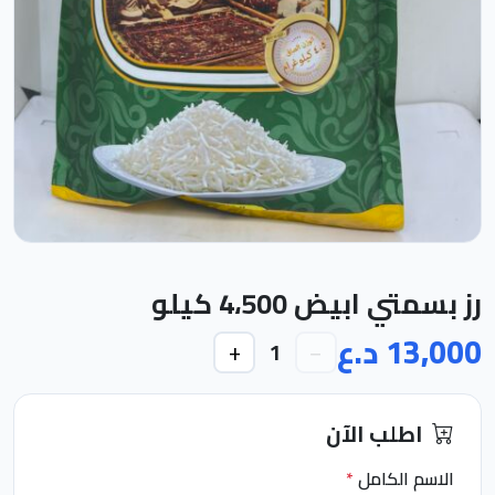
رز بسمتي ابيض 4،500 كيلو
13,000 د.ع
+
−
1
اطلب الآن
الاسم الكامل
*