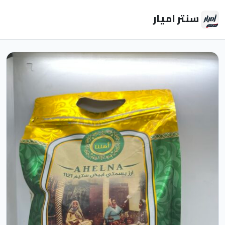
سنتر اميار