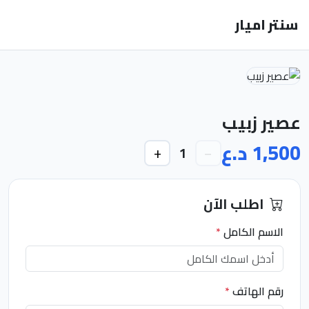
سنتر اميار
عصير زبيب
1,500 د.ع
+
−
1
اطلب الآن
الاسم الكامل
*
رقم الهاتف
*