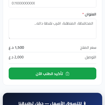
العنوان
*
سعر المنتج
1,500 د.ع
التوصيل
2,000 د.ع
تأكيد الطلب الآن
📱 للتسوق الأسهل — حمّل تطبيقنا