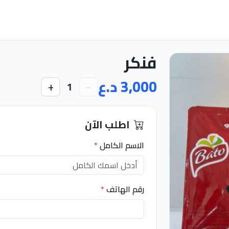
فنكر
3,000 د.ع
+
−
1
اطلب الآن
الاسم الكامل
*
رقم الهاتف
*