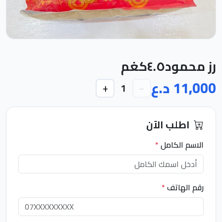
رز محمود٤.٥كغم
11,000 د.ع
+
−
1
اطلب الآن
الاسم الكامل
*
رقم الهاتف
*