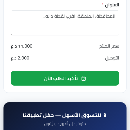
العنوان
*
سعر المنتج
11,000 د.ع
التوصيل
2,000 د.ع
تأكيد الطلب الآن
📱 للتسوق الأسهل — حمّل تطبيقنا
متوفر على أندرويد و آيفون