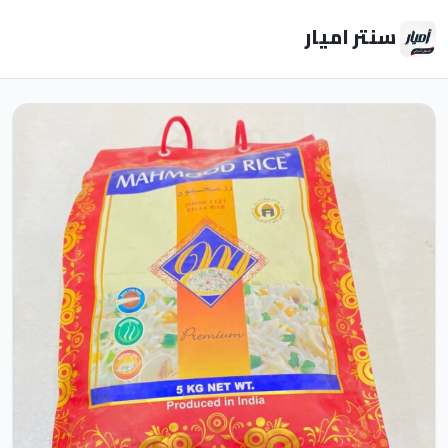
سنتر اميار