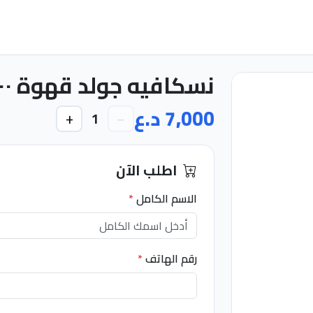
نسكافيه جولد قهوة ١٠٠غرام سريعة التحضير
7,000 د.ع
+
−
1
اطلب الآن
الاسم الكامل
*
رقم الهاتف
*